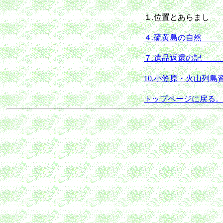
１.位置とあらま
.
４.硫黄島の自
.
７.遺品返還の
.
10.小笠原・火山列島
.
トップページに戻る