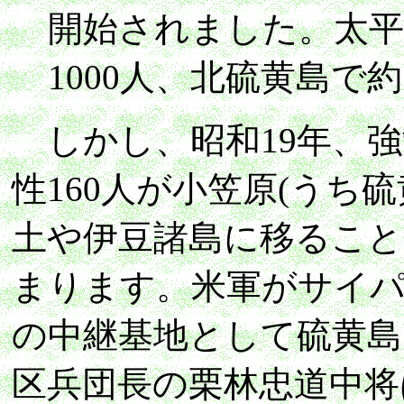
開始されました。太平
1000人、北硫黄島で
しかし、昭和19年、強
性160人が小笠原(うち
土や伊豆諸島に移るこ
まります。米軍がサイ
の中継基地として硫黄島
区兵団長の栗林忠道中将