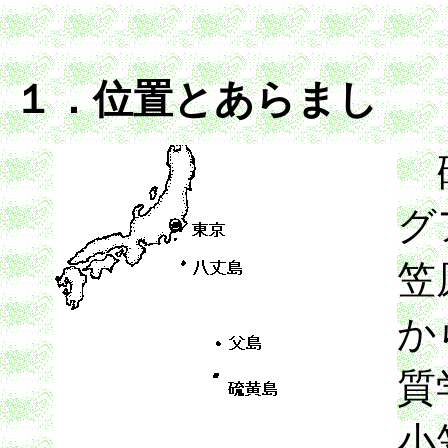
１．位置とあらまし
グ
笠
か
質
小