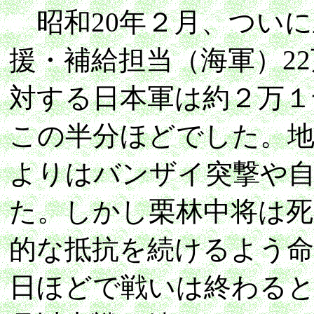
昭和20年２月、ついに
援・補給担当（海軍）2
対する日本軍は約２万１
この半分ほどでした。
よりはバンザイ突撃や
た。しかし栗林中将は死
的な抵抗を続けるよう命
日ほどで戦いは終わる