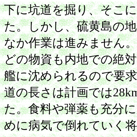
下に坑道を掘り、そこ
た。しかし、硫黄島の
なか作業は進みません
どの物資も内地での絶対
艦に沈められるので要
道の長さは計画では28k
た。食料や弾薬も充分に
めに病気で倒れていく